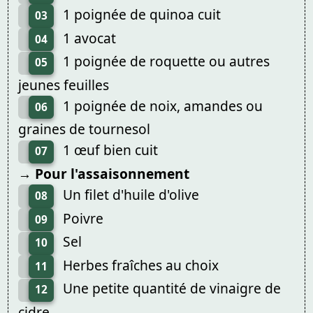
1 poignée de quinoa cuit
03
1 avocat
04
1 poignée de roquette ou autres
05
jeunes feuilles
1 poignée de noix, amandes ou
06
graines de tournesol
1 œuf bien cuit
07
→ Pour l'assaisonnement
Un filet d'huile d'olive
08
Poivre
09
Sel
10
Herbes fraîches au choix
11
Une petite quantité de vinaigre de
12
cidre