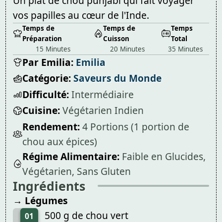
Un plat de chou punjabi qui fait voyager
vos papilles au cœur de l'Inde.
Temps de
Temps de
Temps
Préparation
Cuisson
Total
15 Minutes
20 Minutes
35 Minutes
Par Emilia:
Emilia
Catégorie:
Saveurs du Monde
Difficulté:
Intermédiaire
Cuisine:
Végétarien Indien
Rendement:
4 Portions (1 portion de
chou aux épices)
Régime Alimentaire:
Faible en Glucides,
Végétarien, Sans Gluten
Ingrédients
→ Légumes
500 g de chou vert
01