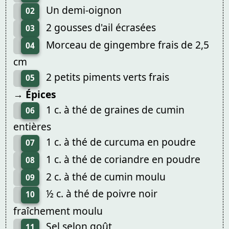
Un demi-oignon
02
2 gousses d'ail écrasées
03
Morceau de gingembre frais de 2,5
04
cm
2 petits piments verts frais
05
→ Épices
1 c. à thé de graines de cumin
06
entières
1 c. à thé de curcuma en poudre
07
1 c. à thé de coriandre en poudre
08
2 c. à thé de cumin moulu
09
½ c. à thé de poivre noir
10
fraîchement moulu
Sel selon goût
11