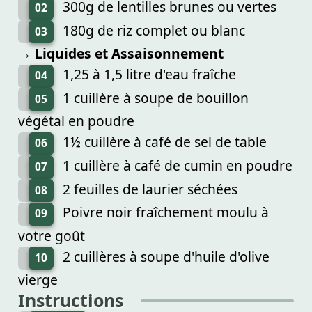
300g de lentilles brunes ou vertes
02
180g de riz complet ou blanc
03
→ Liquides et Assaisonnement
1,25 à 1,5 litre d'eau fraîche
04
1 cuillère à soupe de bouillon
05
végétal en poudre
1½ cuillère à café de sel de table
06
1 cuillère à café de cumin en poudre
07
2 feuilles de laurier séchées
08
Poivre noir fraîchement moulu à
09
votre goût
2 cuillères à soupe d'huile d'olive
10
vierge
Instructions