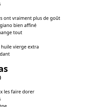
s
rs ont vraiment plus de goût
iano bien affiné
hange tout
huile vierge extra
ndant
as
)
 les faire dorer
s
ène