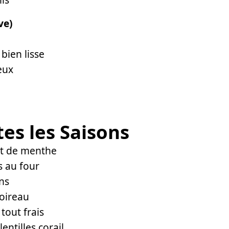
ve)
 bien lisse
eux
es les Saisons
 et de menthe
s au four
ns
poireau
 tout frais
entilles corail