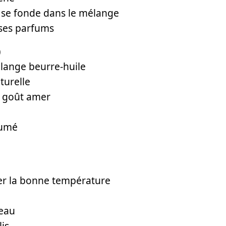
l se fonde dans le mélange
r ses parfums
)
élange beurre-huile
turelle
un goût amer
fumé
der la bonne température
teau
is