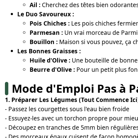
Ail :
Cherchez des têtes bien odorante
Le Duo Savoureux :
Pois Chiches :
Les pois chiches fermie
Parmesan :
Un vrai morceau de Parmig
Bouillon :
Maison si vous pouvez, ça c
Les Bonnes Graisses :
Huile d'Olive :
Une bouteille de bonne 
Beurre d'Olive :
Pour un petit plus fo
Mode d'Emploi Pas à P
1. Préparer Les Légumes (Tout Commence Ici
- Passez les courgettes sous l'eau bien froide
- Essuyez-les avec un torchon propre pour mieux
- Découpez en tranches de 5mm bien régulière
- Des morceaux égaux cuisent de façon homog