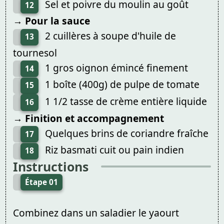
Sel et poivre du moulin au goût
12
→ Pour la sauce
2 cuillères à soupe d'huile de
13
tournesol
1 gros oignon émincé finement
14
1 boîte (400g) de pulpe de tomate
15
1 1/2 tasse de crème entière liquide
16
→ Finition et accompagnement
Quelques brins de coriandre fraîche
17
Riz basmati cuit ou pain indien
18
Instructions
Étape 01
Combinez dans un saladier le yaourt