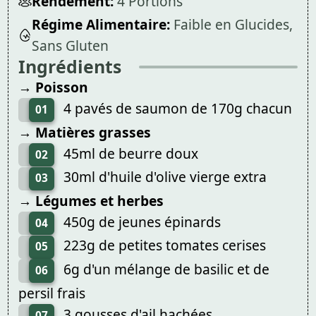
Rendement:
4 Portions
Régime Alimentaire:
Faible en Glucides,
Sans Gluten
Ingrédients
→ Poisson
4 pavés de saumon de 170g chacun
01
→ Matières grasses
45ml de beurre doux
02
30ml d'huile d'olive vierge extra
03
→ Légumes et herbes
450g de jeunes épinards
04
223g de petites tomates cerises
05
6g d'un mélange de basilic et de
06
persil frais
3 gousses d'ail hachées
07