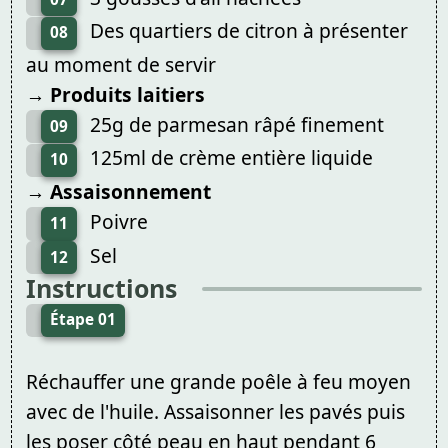
Des quartiers de citron à présenter
08
au moment de servir
→ Produits laitiers
25g de parmesan râpé finement
09
125ml de crème entière liquide
10
→ Assaisonnement
Poivre
11
Sel
12
Instructions
Étape 01
Réchauffer une grande poêle à feu moyen
avec de l'huile. Assaisonner les pavés puis
les poser côté peau en haut pendant 6