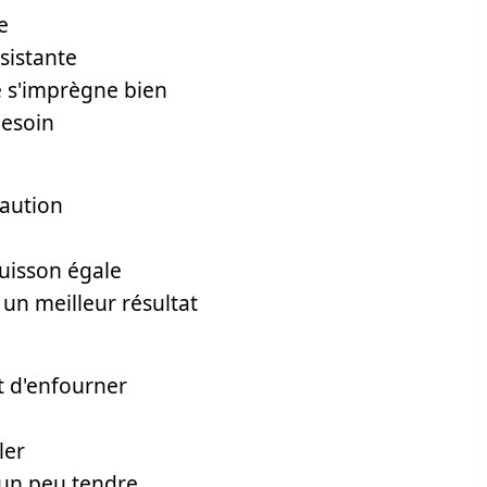
e
sistante
e s'imprègne bien
besoin
caution
uisson égale
 un meilleur résultat
t d'enfourner
ler
r un peu tendre