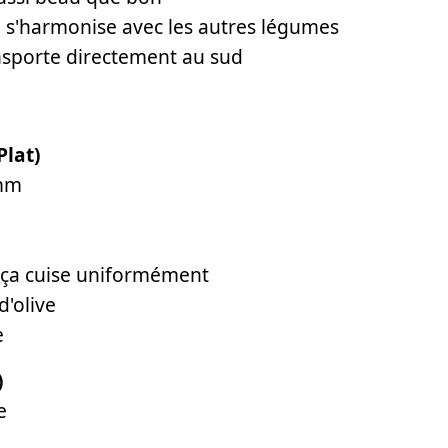
 s'harmonise avec les autres légumes
nsporte directement au sud
Plat)
5mm
e ça cuise uniformément
'olive
e
)
e