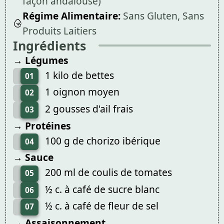
façon andalouse)
Régime Alimentaire:
Sans Gluten, Sans
Produits Laitiers
Ingrédients
→ Légumes
1 kilo de bettes
01
1 oignon moyen
02
2 gousses d'ail frais
03
→ Protéines
100 g de chorizo ibérique
04
→ Sauce
200 ml de coulis de tomates
05
½ c. à café de sucre blanc
06
½ c. à café de fleur de sel
07
→ Assaisonnement