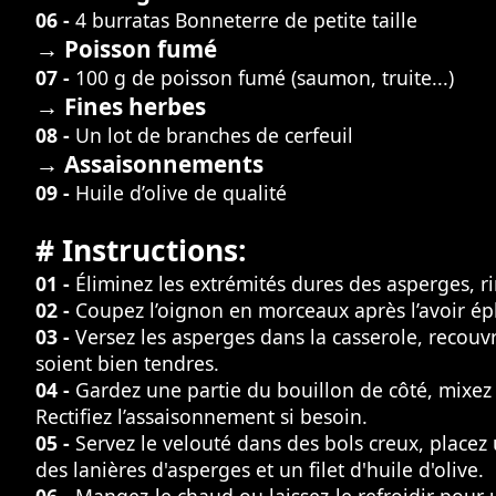
06 -
4 burratas Bonneterre de petite taille
→ Poisson fumé
07 -
100 g de poisson fumé (saumon, truite...)
→ Fines herbes
08 -
Un lot de branches de cerfeuil
→ Assaisonnements
09 -
Huile d’olive de qualité
# Instructions:
01 -
Éliminez les extrémités dures des asperges, r
02 -
Coupez l’oignon en morceaux après l’avoir épl
03 -
Versez les asperges dans la casserole, recouvr
soient bien tendres.
04 -
Gardez une partie du bouillon de côté, mixez 
Rectifiez l’assaisonnement si besoin.
05 -
Servez le velouté dans des bols creux, placez
des lanières d'asperges et un filet d'huile d'olive.
06 -
Mangez-le chaud ou laissez-le refroidir pour 