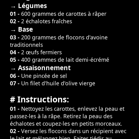
→ Légumes
01 -
600 grammes de carottes à râper
02 -
2 échalotes fraîches
→ Base
03 -
200 grammes de flocons d'avoine
traditionnels
04 -
2 œufs fermiers
05 -
400 grammes de lait demi-écrémé
→ Assaisonnement
06 -
Une pincée de sel
07 -
Un filet d'huile d'olive vierge
# Instructions:
01 -
Nettoyez les carottes, enlevez la peau et
passez-les à la râpe. Retirez la peau des
échalotes et coupez-les en petits morceaux.
02 -
Versez les flocons dans un récipient avec
le lait et mélangez bien. Faites tiédir au