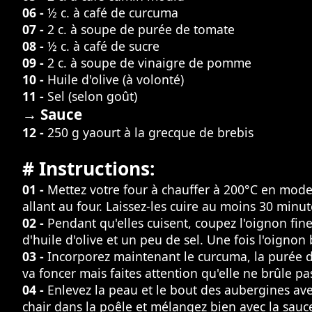
06 -
½ c. à café de curcuma
07 -
2 c. à soupe de purée de tomate
08 -
½ c. à café de sucre
09 -
2 c. à soupe de vinaigre de pomme
10 -
Huile d'olive (à volonté)
11 -
Sel (selon goût)
→ Sauce
12 -
250 g yaourt à la grecque de brebis
# Instructions:
01 -
Mettez votre four à chauffer à 200°C en mode 
allant au four. Laissez-les cuire au moins 30 minut
02 -
Pendant qu'elles cuisent, coupez l'oignon fin
d'huile d'olive et un peu de sel. Une fois l'oigno
03 -
Incorporez maintenant le curcuma, la purée de
va foncer mais faites attention qu'elle ne brûle p
04 -
Enlevez la peau et le bout des aubergines avec
chair dans la poêle et mélangez bien avec la sauc