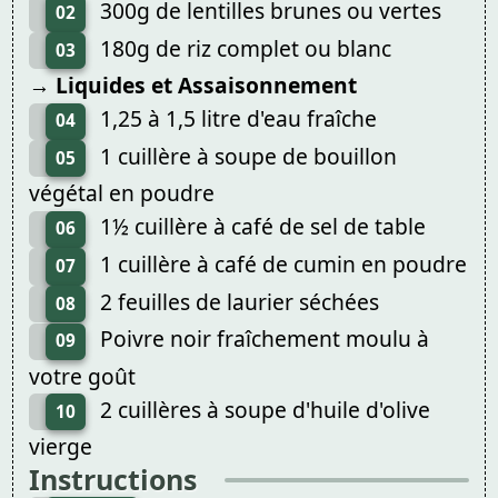
300g de lentilles brunes ou vertes
02
180g de riz complet ou blanc
03
→ Liquides et Assaisonnement
1,25 à 1,5 litre d'eau fraîche
04
1 cuillère à soupe de bouillon
05
végétal en poudre
1½ cuillère à café de sel de table
06
1 cuillère à café de cumin en poudre
07
2 feuilles de laurier séchées
08
Poivre noir fraîchement moulu à
09
votre goût
2 cuillères à soupe d'huile d'olive
10
vierge
Instructions